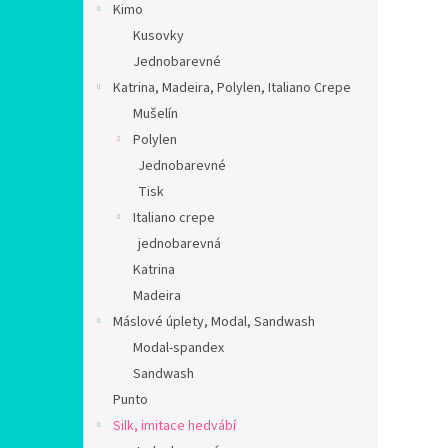
Kimo
Kusovky
Jednobarevné
Katrina, Madeira, Polylen, Italiano Crepe
Mušelín
Polylen
Jednobarevné
Tisk
Italiano crepe
jednobarevná
Katrina
Madeira
Máslové úplety, Modal, Sandwash
Modal-spandex
Sandwash
Punto
Silk, imitace hedvábí