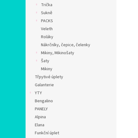
n
Trička
e
Sukně
l
PACKS
Veleth
Roláky
Nákrčníky, čepice, čelenky
Mikiny, Mikinošaty
Šaty
Mikiny
Třpytivé úplety
Galanterie
YTY
Bengalino
PANELY
Alpina
Elana
Funkční úplet