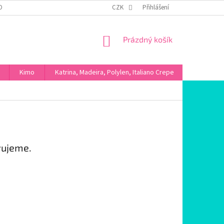
OBNÍCH ÚDAJŮ
CZK
Přihlášení
NÁKUPNÍ
Prázdný košík
KOŠÍK
Kimo
Katrina, Madeira, Polylen, Italiano Crepe
Máslové ú
vujeme.