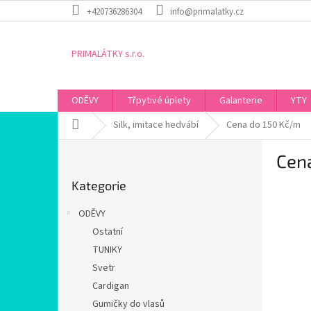
Přejít
+420736286304
info@primalatky.cz
na
obsah
PRIMALÁTKY s.r.o.
ODĚVY
Třpytivé úplety
Galanterie
YTY
Domů
Silk, imitace hedvábí
Cena do 150 Kč/m
P
Cen
o
Přeskočit
s
Kategorie
kategorie
t
r
ODĚVY
a
Ostatní
n
TUNIKY
n
í
Svetr
p
Cardigan
a
Gumičky do vlasů