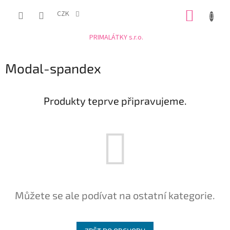
Přejít
NÁKUP
na
CZK
obsah
KOŠÍK
PRIMALÁTKY s.r.o.
Modal-spandex
Produkty teprve připravujeme.
Můžete se ale podívat na ostatní kategorie.