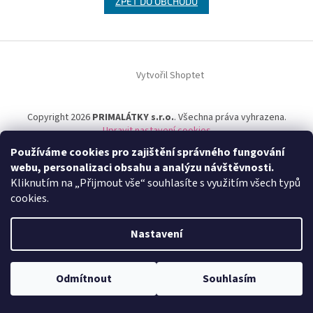
ZPĚT DO OBCHODU
Z
á
Vytvořil Shoptet
p
a
t
Copyright 2026
PRIMALÁTKY s.r.o.
. Všechna práva vyhrazena.
í
Upravit nastavení cookies
Používáme cookies pro zajištění správného fungování
webu, personalizaci obsahu a analýzu návštěvnosti.
Kliknutím na „Přijmout vše“ souhlasíte s využitím všech typů
cookies.
Nastavení
Odmítnout
Souhlasím