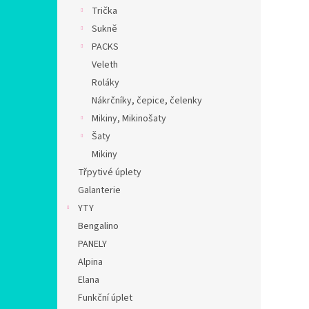
n
Trička
e
Sukně
l
PACKS
Veleth
Roláky
Nákrčníky, čepice, čelenky
Mikiny, Mikinošaty
Šaty
Mikiny
Třpytivé úplety
Galanterie
YTY
Bengalino
PANELY
Alpina
Elana
Funkční úplet