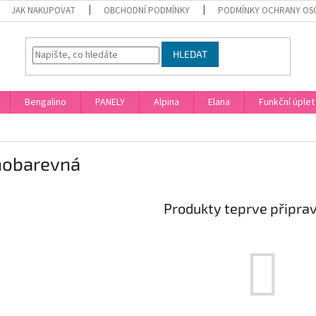
JAK NAKUPOVAT
OBCHODNÍ PODMÍNKY
PODMÍNKY OCHRANY OS
HLEDAT
Bengalino
PANELY
Alpina
Elana
Funkční úplet
nobarevná
Produkty teprve připra