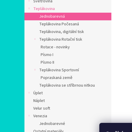
Svetrovina
Teplákovina
Jednobarevná
Teplákovina Počesaná
Teplákovina, digitální tisk
Teplákovina Rotační tisk
Rotace - novinky
Písmo I
Písmo II
Teplákovina Sportovní
Popraskaná země
Teplákovina se stříbrnou nitkou
Úplet
Náplet
Velur soft
Venezia
Jednobarevné
Ostatní materiály