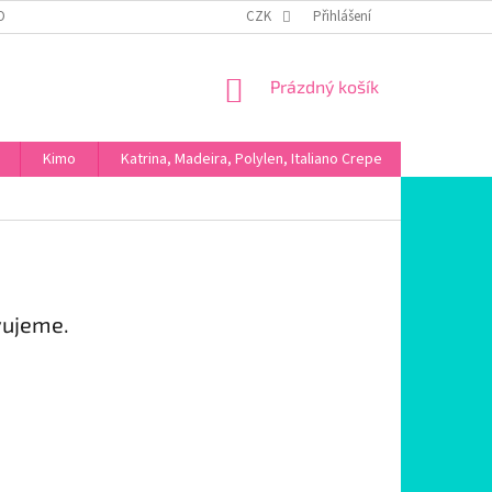
OBNÍCH ÚDAJŮ
CZK
Přihlášení
NÁKUPNÍ
Prázdný košík
KOŠÍK
Kimo
Katrina, Madeira, Polylen, Italiano Crepe
Máslové ú
vujeme.