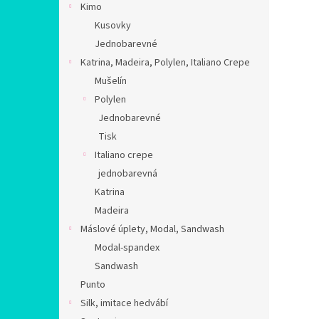
Kimo
Kusovky
Jednobarevné
Katrina, Madeira, Polylen, Italiano Crepe
Mušelín
Polylen
Jednobarevné
Tisk
Italiano crepe
jednobarevná
Katrina
Madeira
Máslové úplety, Modal, Sandwash
Modal-spandex
Sandwash
Punto
Silk, imitace hedvábí