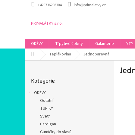
Přejít
+420736286304
info@primalatky.cz
na
obsah
PRIMALÁTKY s.r.o.
ODĚVY
Třpytivé úplety
Galanterie
YTY
Domů
Teplákovina
Jednobarevná
P
Jed
o
Přeskočit
s
Kategorie
kategorie
t
r
ODĚVY
a
Ostatní
n
TUNIKY
n
í
Svetr
p
Cardigan
a
Gumičky do vlasů