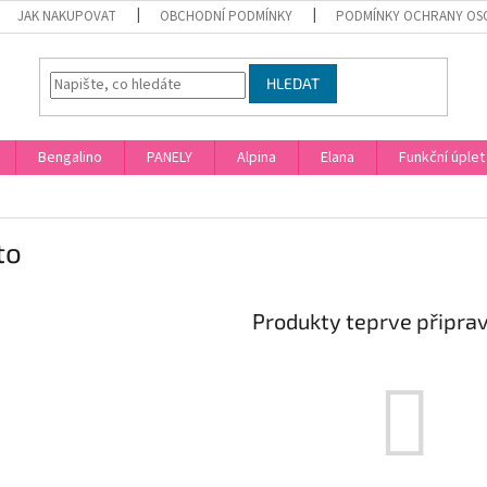
JAK NAKUPOVAT
OBCHODNÍ PODMÍNKY
PODMÍNKY OCHRANY OS
HLEDAT
Bengalino
PANELY
Alpina
Elana
Funkční úplet
to
Produkty teprve připra