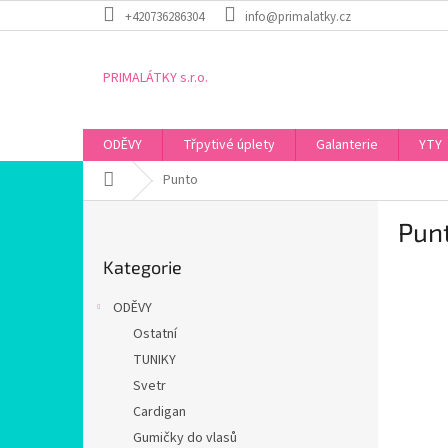
Přejít
+420736286304
info@primalatky.cz
na
obsah
PRIMALÁTKY s.r.o.
ODĚVY
Třpytivé úplety
Galanterie
YTY
Domů
Punto
P
Pun
o
Přeskočit
s
Kategorie
kategorie
t
r
ODĚVY
a
Ostatní
n
TUNIKY
n
í
Svetr
p
Cardigan
a
Gumičky do vlasů