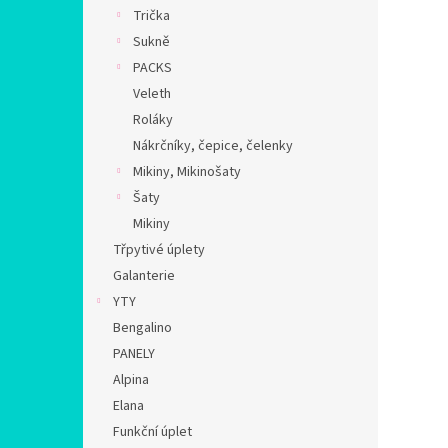
n
Trička
e
Sukně
l
PACKS
Veleth
Roláky
Nákrčníky, čepice, čelenky
Mikiny, Mikinošaty
Šaty
Mikiny
Třpytivé úplety
Galanterie
YTY
Bengalino
PANELY
Alpina
Elana
Funkční úplet