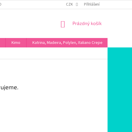
OBNÍCH ÚDAJŮ
CZK
Přihlášení
NÁKUPNÍ
Prázdný košík
KOŠÍK
Kimo
Katrina, Madeira, Polylen, Italiano Crepe
Máslové ú
vujeme.