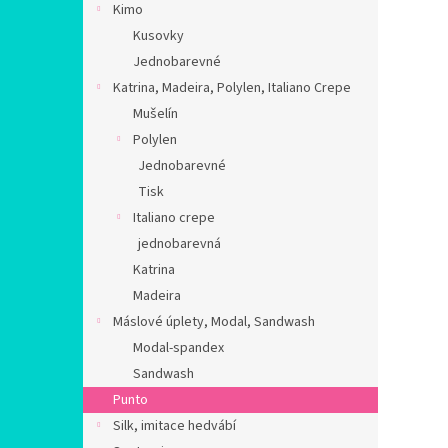
Kimo
Kusovky
Jednobarevné
Katrina, Madeira, Polylen, Italiano Crepe
Mušelín
Polylen
Jednobarevné
Tisk
Italiano crepe
jednobarevná
Katrina
Madeira
Máslové úplety, Modal, Sandwash
Modal-spandex
Sandwash
Punto
Silk, imitace hedvábí