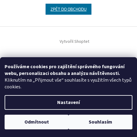
ZPĚT DO OBCHODU
Z
á
Vytvořil Shoptet
p
a
t
Copyright 2026
PRIMALÁTKY s.r.o.
. Všechna práva vyhrazena.
í
Upravit nastavení cookies
Používáme cookies pro zajištění správného fungování
webu, personalizaci obsahu a analýzu návštěvnosti.
Kliknutím na „Přijmout vše“ souhlasíte s využitím všech typů
cookies.
Nastavení
Odmítnout
Souhlasím