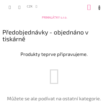
Přejít
NÁKUP
na
CZK
obsah
KOŠÍK
PRIMALÁTKY s.r.o.
Předobjednávky - objednáno v
tiskárně
Produkty teprve připravujeme.
Můžete se ale podívat na ostatní kategorie.