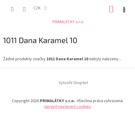
Přejít
NÁKUP
na
CZK
obsah
KOŠÍK
PRIMALÁTKY s.r.o.
1011 Dana Karamel 10
Žádné produkty značky
1011 Dana Karamel 10
nebyly nalezeny...
Z
á
Vytvořil Shoptet
p
a
t
Copyright 2026
PRIMALÁTKY s.r.o.
. Všechna práva vyhrazena.
í
Upravit nastavení cookies