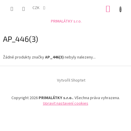
Přejít
NÁKUP
na
CZK
obsah
KOŠÍK
PRIMALÁTKY s.r.o.
AP_446(3)
Žádné produkty značky
AP_446(3)
nebyly nalezeny...
Z
á
Vytvořil Shoptet
p
a
t
Copyright 2026
PRIMALÁTKY s.r.o.
. Všechna práva vyhrazena.
í
Upravit nastavení cookies