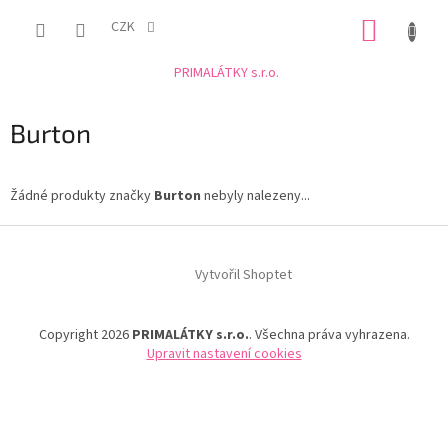
Přejít
NÁKUP
na
CZK
obsah
KOŠÍK
PRIMALÁTKY s.r.o.
Burton
Žádné produkty značky
Burton
nebyly nalezeny...
Z
á
Vytvořil Shoptet
p
a
t
Copyright 2026
PRIMALÁTKY s.r.o.
. Všechna práva vyhrazena.
í
Upravit nastavení cookies