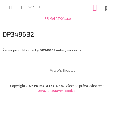
Přejít
NÁKUP
na
CZK
obsah
KOŠÍK
PRIMALÁTKY s.r.o.
DP3496B2
Žádné produkty značky
DP3496B2
nebyly nalezeny...
Z
á
Vytvořil Shoptet
p
a
t
Copyright 2026
PRIMALÁTKY s.r.o.
. Všechna práva vyhrazena.
í
Upravit nastavení cookies