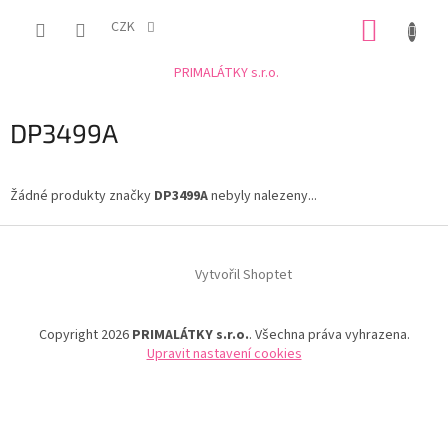
Přejít
NÁKUP
na
CZK
obsah
KOŠÍK
PRIMALÁTKY s.r.o.
DP3499A
Žádné produkty značky
DP3499A
nebyly nalezeny...
Z
á
Vytvořil Shoptet
p
a
t
Copyright 2026
PRIMALÁTKY s.r.o.
. Všechna práva vyhrazena.
í
Upravit nastavení cookies