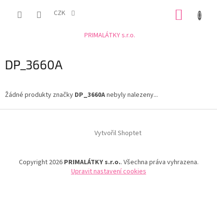
Přejít
NÁKUP
na
CZK
obsah
KOŠÍK
PRIMALÁTKY s.r.o.
DP_3660A
Žádné produkty značky
DP_3660A
nebyly nalezeny...
Z
á
Vytvořil Shoptet
p
a
t
Copyright 2026
PRIMALÁTKY s.r.o.
. Všechna práva vyhrazena.
í
Upravit nastavení cookies