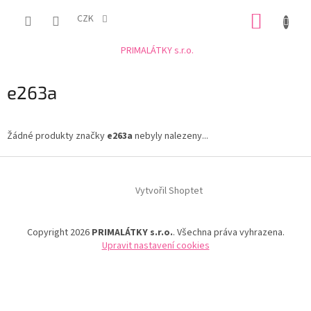
Přejít
NÁKUP
na
CZK
obsah
KOŠÍK
PRIMALÁTKY s.r.o.
e263a
Žádné produkty značky
e263a
nebyly nalezeny...
Z
á
Vytvořil Shoptet
p
a
t
Copyright 2026
PRIMALÁTKY s.r.o.
. Všechna práva vyhrazena.
í
Upravit nastavení cookies