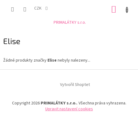
Přejít
NÁKUP
na
CZK
obsah
KOŠÍK
PRIMALÁTKY s.r.o.
Elise
Žádné produkty značky
Elise
nebyly nalezeny...
Z
á
Vytvořil Shoptet
p
a
t
Copyright 2026
PRIMALÁTKY s.r.o.
. Všechna práva vyhrazena.
í
Upravit nastavení cookies