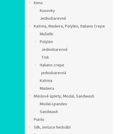
Kimo
Kusovky
Jednobarevné
Katrina, Madeira, Polylen, Italiano Crepe
Mušelín
Polylen
Jednobarevné
Tisk
Italiano crepe
jednobarevná
Katrina
Madeira
Máslové úplety, Modal, Sandwash
Modal-spandex
Sandwash
Punto
Silk, imitace hedvábí