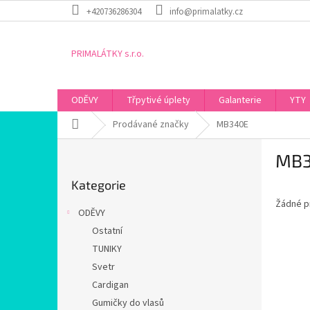
Přejít
+420736286304
info@primalatky.cz
na
obsah
PRIMALÁTKY s.r.o.
ODĚVY
Třpytivé úplety
Galanterie
YTY
Domů
Prodávané značky
MB340E
P
MB3
o
Přeskočit
s
Kategorie
kategorie
t
Žádné p
r
ODĚVY
a
Ostatní
n
TUNIKY
n
í
Svetr
p
Cardigan
a
Gumičky do vlasů