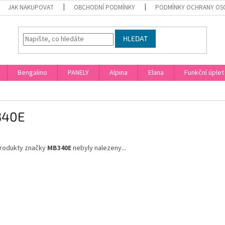
JAK NAKUPOVAT
OBCHODNÍ PODMÍNKY
PODMÍNKY OCHRANY OS
HLEDAT
Bengalino
PANELY
Alpina
Elana
Funkční úplet
40E
rodukty značky
MB340E
nebyly nalezeny...