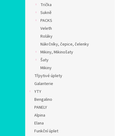
n
Trička
e
Sukně
l
PACKS
Veleth
Roláky
Nákrčníky, čepice, čelenky
Mikiny, Mikinošaty
Šaty
Mikiny
Třpytivé úplety
Galanterie
YTY
Bengalino
PANELY
Alpina
Elana
Funkční úplet