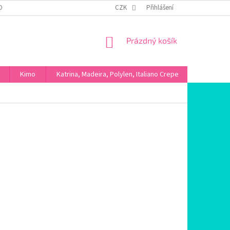
OBNÍCH ÚDAJŮ
CZK
Přihlášení
NÁKUPNÍ
Prázdný košík
KOŠÍK
Kimo
Katrina, Madeira, Polylen, Italiano Crepe
Máslové ú