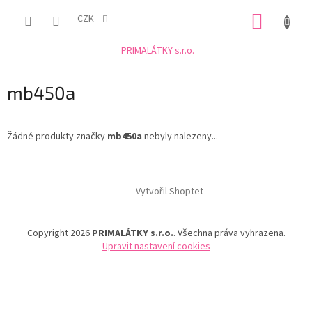
Přejít
NÁKUP
na
CZK
obsah
KOŠÍK
PRIMALÁTKY s.r.o.
mb450a
Žádné produkty značky
mb450a
nebyly nalezeny...
Z
á
Vytvořil Shoptet
p
a
t
Copyright 2026
PRIMALÁTKY s.r.o.
. Všechna práva vyhrazena.
í
Upravit nastavení cookies