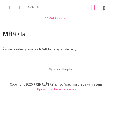
Přejít
NÁKUP
na
CZK
obsah
KOŠÍK
PRIMALÁTKY s.r.o.
MB471a
Žádné produkty značky
MB471a
nebyly nalezeny...
Z
á
Vytvořil Shoptet
p
a
t
Copyright 2026
PRIMALÁTKY s.r.o.
. Všechna práva vyhrazena.
í
Upravit nastavení cookies