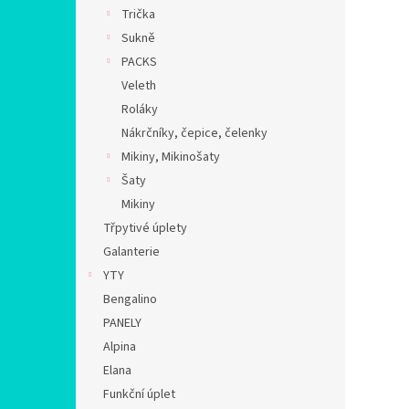
n
Trička
e
Sukně
l
PACKS
Veleth
Roláky
Nákrčníky, čepice, čelenky
Mikiny, Mikinošaty
Šaty
Mikiny
Třpytivé úplety
Galanterie
YTY
Bengalino
PANELY
Alpina
Elana
Funkční úplet