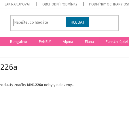
JAK NAKUPOVAT
OBCHODNÍ PODMÍNKY
PODMÍNKY OCHRANY OS
HLEDAT
Bengalino
PANELY
Alpina
Elana
Funkční úplet
226a
rodukty značky
MN1226a
nebyly nalezeny...