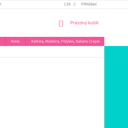
OBNÍCH ÚDAJŮ
CZK
Přihlášení
NÁKUPNÍ
Prázdný košík
KOŠÍK
Kimo
Katrina, Madeira, Polylen, Italiano Crepe
Máslové ú