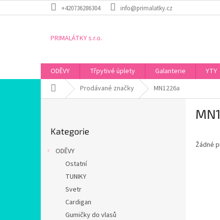
Přejít
+420736286304
info@primalatky.cz
na
obsah
PRIMALÁTKY s.r.o.
ODĚVY
Třpytivé úplety
Galanterie
YTY
Domů
Prodávané značky
MN1226a
P
MN1
o
Přeskočit
s
Kategorie
kategorie
t
Žádné p
r
ODĚVY
a
Ostatní
n
TUNIKY
n
í
Svetr
p
Cardigan
a
Gumičky do vlasů