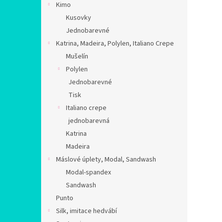
Kimo
Kusovky
Jednobarevné
Katrina, Madeira, Polylen, Italiano Crepe
Mušelín
Polylen
Jednobarevné
Tisk
Italiano crepe
jednobarevná
Katrina
Madeira
Máslové úplety, Modal, Sandwash
Modal-spandex
Sandwash
Punto
Silk, imitace hedvábí