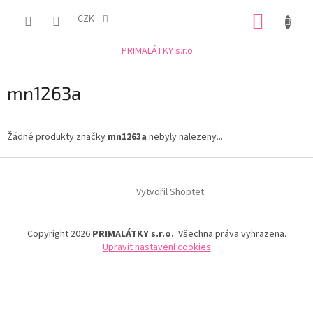
Přejít
NÁKUP
na
CZK
obsah
KOŠÍK
PRIMALÁTKY s.r.o.
mn1263a
Žádné produkty značky
mn1263a
nebyly nalezeny...
Z
á
Vytvořil Shoptet
p
a
t
Copyright 2026
PRIMALÁTKY s.r.o.
. Všechna práva vyhrazena.
í
Upravit nastavení cookies