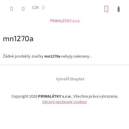
Přejít
NÁKUP
na
CZK
obsah
KOŠÍK
PRIMALÁTKY s.r.o.
mn1270a
Žádné produkty značky
mn1270a
nebyly nalezeny...
Z
á
Vytvořil Shoptet
p
a
t
Copyright 2026
PRIMALÁTKY s.r.o.
. Všechna práva vyhrazena.
í
Upravit nastavení cookies