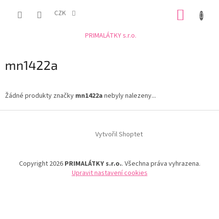
Přejít
NÁKUP
na
CZK
obsah
KOŠÍK
PRIMALÁTKY s.r.o.
mn1422a
Žádné produkty značky
mn1422a
nebyly nalezeny...
Z
á
Vytvořil Shoptet
p
a
t
Copyright 2026
PRIMALÁTKY s.r.o.
. Všechna práva vyhrazena.
í
Upravit nastavení cookies