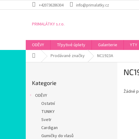
Přejít
+420736286304
info@primalatky.cz
na
obsah
PRIMALÁTKY s.r.o.
ODĚVY
Třpytivé úplety
Galanterie
YTY
Domů
Prodávané značky
NC1923A
P
NC1
o
Přeskočit
s
Kategorie
kategorie
t
Žádné p
r
ODĚVY
a
Ostatní
n
TUNIKY
n
í
Svetr
p
Cardigan
a
Gumičky do vlasů