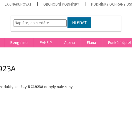
JAK NAKUPOVAT
OBCHODNÍ PODMÍNKY
PODMÍNKY OCHRANY OS
HLEDAT
Bengalino
PANELY
Alpina
Elana
Funkční úplet
923A
rodukty značky
NC1923A
nebyly nalezeny...