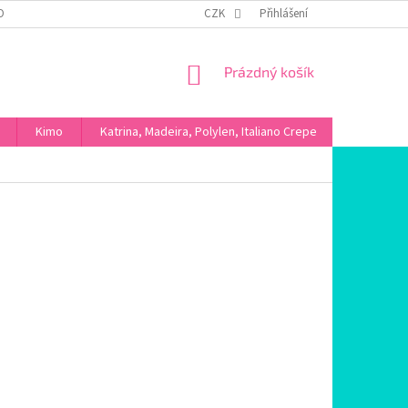
OBNÍCH ÚDAJŮ
CZK
Přihlášení
NÁKUPNÍ
Prázdný košík
KOŠÍK
Kimo
Katrina, Madeira, Polylen, Italiano Crepe
Máslové ú