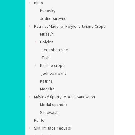
Kimo
Kusovky
Jednobarevné
Katrina, Madeira, Polylen, Italiano Crepe
Mušelín
Polylen
Jednobarevné
Tisk
Italiano crepe
jednobarevná
Katrina
Madeira
Máslové úplety, Modal, Sandwash
Modal-spandex
Sandwash
Punto
Silk, imitace hedvábí