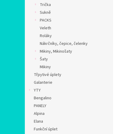
n
Trička
e
Sukně
l
PACKS
Veleth
Roláky
Nákrčníky, čepice, čelenky
Mikiny, Mikinošaty
Šaty
Mikiny
Třpytivé úplety
Galanterie
YTY
Bengalino
PANELY
Alpina
Elana
Funkční úplet