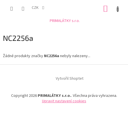
Přejít
NÁKUP
na
CZK
obsah
KOŠÍK
PRIMALÁTKY s.r.o.
NC2256a
Žádné produkty značky
NC2256a
nebyly nalezeny...
Z
á
Vytvořil Shoptet
p
a
t
Copyright 2026
PRIMALÁTKY s.r.o.
. Všechna práva vyhrazena.
í
Upravit nastavení cookies