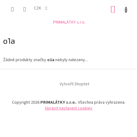
Přejít
NÁKUP
na
CZK
obsah
KOŠÍK
PRIMALÁTKY s.r.o.
o1a
Žádné produkty značky
o1a
nebyly nalezeny...
Z
á
Vytvořil Shoptet
p
a
t
Copyright 2026
PRIMALÁTKY s.r.o.
. Všechna práva vyhrazena.
í
Upravit nastavení cookies