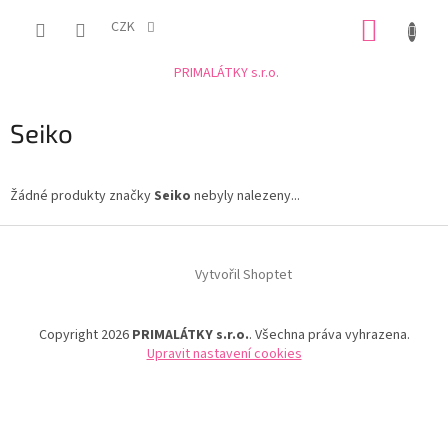
Přejít
NÁKUP
na
CZK
obsah
KOŠÍK
PRIMALÁTKY s.r.o.
Seiko
Žádné produkty značky
Seiko
nebyly nalezeny...
Z
á
Vytvořil Shoptet
p
a
t
Copyright 2026
PRIMALÁTKY s.r.o.
. Všechna práva vyhrazena.
í
Upravit nastavení cookies