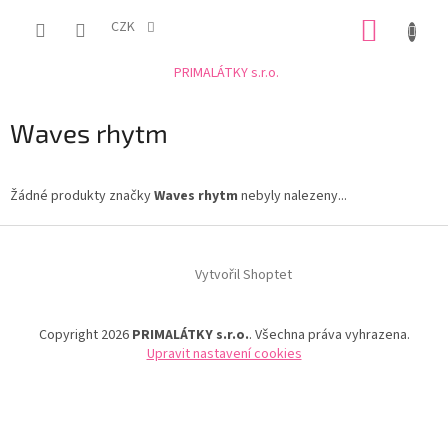
Přejít
NÁKUP
na
CZK
obsah
KOŠÍK
PRIMALÁTKY s.r.o.
Waves rhytm
Žádné produkty značky
Waves rhytm
nebyly nalezeny...
Z
á
Vytvořil Shoptet
p
a
t
Copyright 2026
PRIMALÁTKY s.r.o.
. Všechna práva vyhrazena.
í
Upravit nastavení cookies